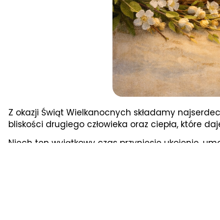
Z okazji Świąt Wielkanocnych składamy najserdeczn
bliskości drugiego człowieka oraz ciepła, które d
Niech ten wyjątkowy czas przyniesie ukojenie, umo
jest obecność, troska i życzliwość.
Dziękujemy wszystkim, którzy każdego dnia tworzą
Pracownikom i Wolontariuszom.
Z serca życzymy spokojnych Świąt oraz nadziei na