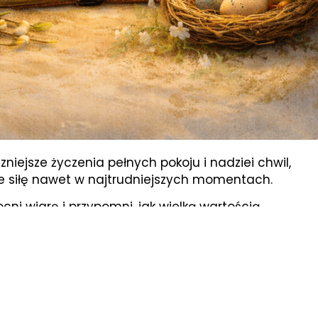
iejsze życzenia pełnych pokoju i nadziei chwil,
aje siłę nawet w najtrudniejszych momentach.
cni wiarę i przypomni, jak wielką wartością
 naszą wspólnotę – Pacjentom, Ich Bliskim,
 każdy kolejny dzień.